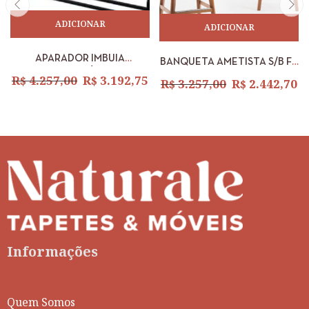
ADICIONAR
ADICIONAR
APARADOR IMBUIA
BANQUETA AMETISTA S/B FT
ORGANICA C/ PÉ METALICO
2216 CT 2216 DT 1015 DBR
R$
4.257,00
R$
3.192,75
R$
3.257,00
R$
2.442,70
1,80 X 0,60M
2216 EST DUNAS
Informações
Quem Somos