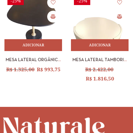
-25%
-25%
ADICIONAR
ADICIONAR
MESA LATERAL ORGÂNICA
MESA LATERAL TAMBORIM
PRETA – PÉ CILINDRO –
BAIXA #TREB0612 – TR071
R$
1.325,00
R$
993,75
R$
2.422,00
ALTA
R$
1.816,50