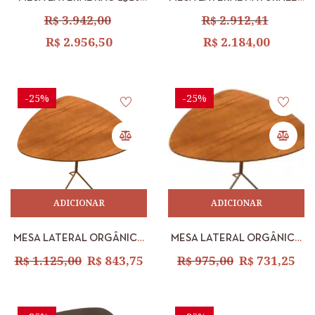
ML KAO TPO: C. GREY MOL:
NOCE CANELA – COURO
R$
3.942,00
R$
2.912,41
TI EBA ACO: CHAMP
CAMEL FORNECIDO –
R$
2.956,50
R$
2.184,00
VIDRO LACA FENDY –
DIAMETRO 0,60 M
-25%
-25%
ADICIONAR
ADICIONAR
MESA LATERAL ORGÂNICA
MESA LATERAL ORGÂNICA
CHAMPANHE AMADEIRADA
CHAMPANHE AMADEIRADA
R$
1.125,00
R$
843,75
R$
975,00
R$
731,25
– ALTA
– BAIXA