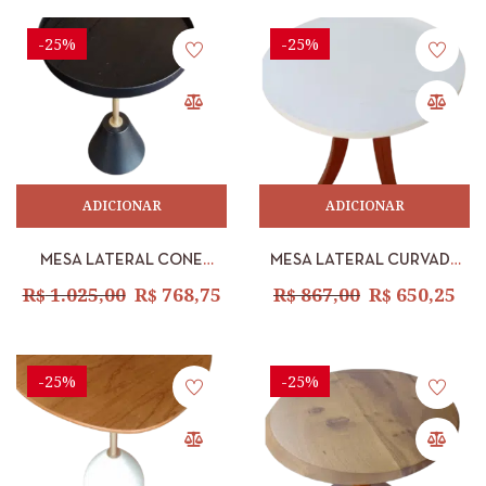
-25%
-25%
ADICIONAR
ADICIONAR
MESA LATERAL CONE
MESA LATERAL CURVADA
BANDEJA PRETA – BAIXA
ALTA [MEL-BRANCO]
R$
1.025,00
R$
768,75
R$
867,00
R$
650,25
-25%
-25%