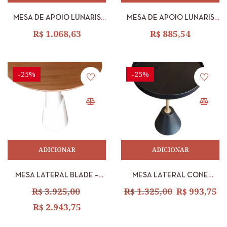
MESA DE APOIO LUNARIS
MESA DE APOIO LUNARIS
MAIOR OFF WHITE/NOGAL
MENOR OFF WHITE/NOGAL
R$
1.068,63
R$
885,54
METAL DOURADO
METAL DOURADO
-25%
-25%
ADICIONAR
ADICIONAR
MESA LATERAL BLADE –
MESA LATERAL CONE
TPO: CIN AMB TR INF: LB
BANDEJA PRETA – ALTA
R$
3.925,00
R$
1.325,00
R$
993,75
CAM TR CT: LB NUD TR SUP:
R$
2.943,75
TI AMB