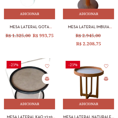
ADICIONAR
ADICIONAR
MESA LATERAL GOTA
MESA LATERAL IMBUIA
FENDY/ DOURADO/
MUSCH
R$
1.325,00
R$
993,75
R$
2.945,00
AMADEIRADO – ALTA
R$
2.208,75
-25%
-25%
ADICIONAR
ADICIONAR
MESA LATERAL KAO 2320
MESA LATERAL NATURALE –