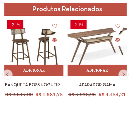
Produtos Relacionados
-25%
-25%
ADICIONAR
ADICIONAR
BANQUETA BOSS NOGUEIRA
APARADOR GAMA
C/ TELINHA NOGUEIRA
NOGUEIRA 2,00 X 0,50 X 0,78
R$
2.645,00
R$
1.983,75
R$
5.938,95
R$
4.454,21
COURO ESCURO –