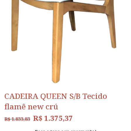
CADEIRA QUEEN S/B Tecido
flamê new crú
R$
1.375,37
R$
1.833,83