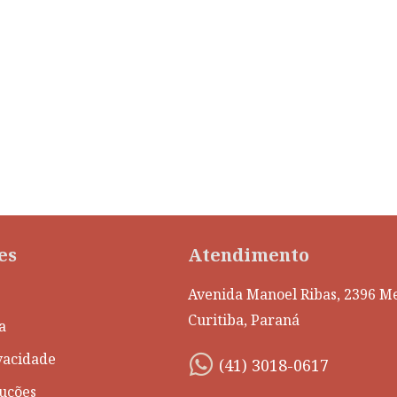
es
Atendimento
Avenida Manoel Ribas, 2396 Me
Curitiba, Paraná
a
ivacidade
(41) 3018-0617
luções