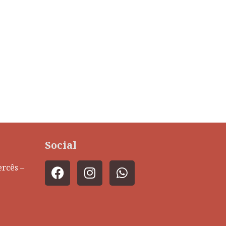
Social
rcês –