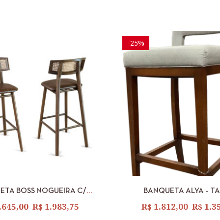
-25%
IZAR
ADICIONAR
VISUALIZAR
AD
ETA BOSS NOGUEIRA C/
BANQUETA ALYA – TA
NOGUEIRA COURO ESCURO –
ENVELHECIDO 20
.645,00
R$
1.983,75
R$
1.812,00
R$
1.3