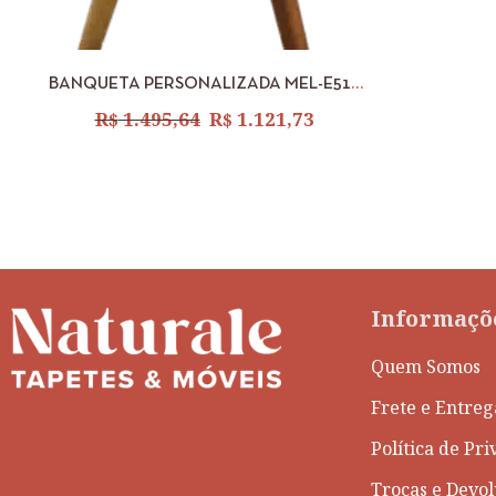
VISUALIZAR
ADICIONAR
BANQUETA PERSONALIZADA MEL-E515
SHELL
R$
1.495,64
R$
1.121,73
Informaçõ
Quem Somos
Frete e Entreg
Política de Pr
Trocas e Devo