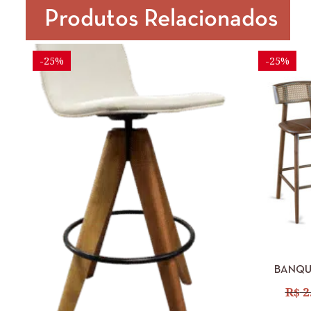
Produtos Relacionados
-25%
-25%
VISUAL
BANQU
TELINHA 
R$
2