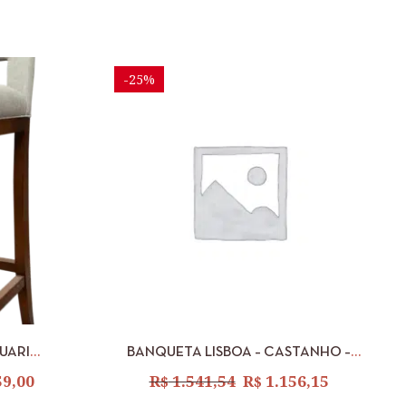
-25%
ICIONAR
VISUALIZAR
ADICIONAR
UARI
BANQUETA LISBOA – CASTANHO –
00
LINHO PRETO 2003
59,00
R$
1.541,54
R$
1.156,15