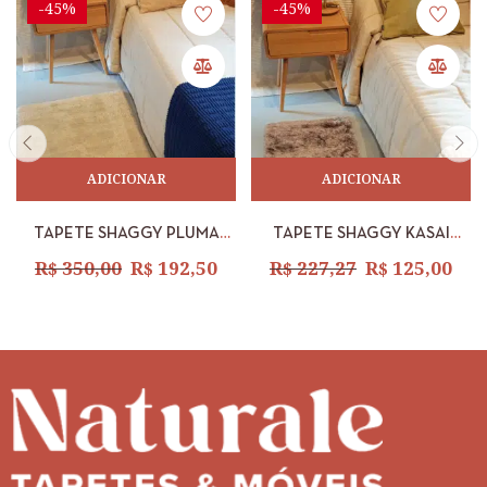
-45%
-45%
ADICIONAR
ADICIONAR
TAPETE SHAGGY PLUMA
TAPETE SHAGGY KASAI
COR 2 AREIA 0,70 X 1,10M
NUDE 0,50 X 1,00M
R$
350,00
R$
192,50
R$
227,27
R$
125,00