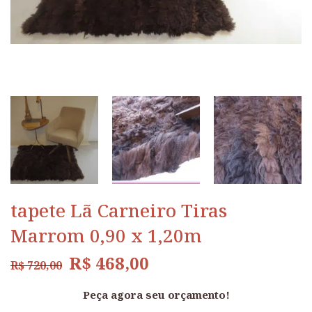
tapete Lã Carneiro Tiras
Marrom 0,90 x 1,20m
R$
468,00
R$
720,00
Peça agora seu orçamento!