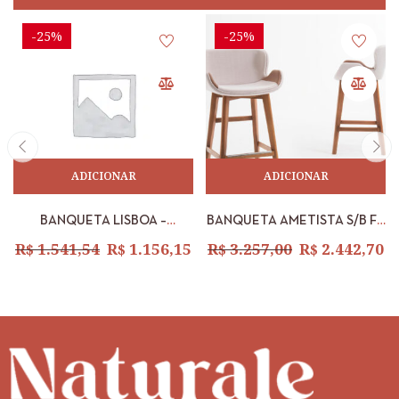
-25%
-25%
ADICIONAR
ADICIONAR
BANQUETA LISBOA –
BANQUETA AMETISTA S/B FT
CASTANHO – LINHO PRETO
2216 CT 2216 DT 1015 DBR
R$
1.541,54
R$
1.156,15
R$
3.257,00
R$
2.442,70
2003
2216 EST DUNAS