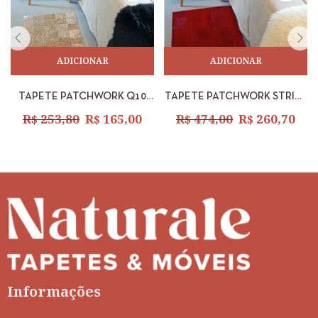
ADICIONAR
ADICIONAR
TAPETE PATCHWORK Q10
TAPETE PATCHWORK STRIPE
CHITA SERIGRAFADO 0,50 X
VERMELHO 0,60 X 1,10M
R$
253,80
R$
165,00
R$
474,00
R$
260,70
1,10M
Informações