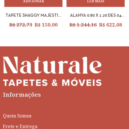
ADICIONAR
LER MAIS
TAPETE SHAGGY MAJESTIC
ALANYA 0.80 X 1.20 DES 04
MARROM 0,60 X 1,00M
VERDE/BEGE
R$
272,73
R$
150,00
R$
1.244,16
R$
622,08
Informações
Quem Somos
Frete e Entrega