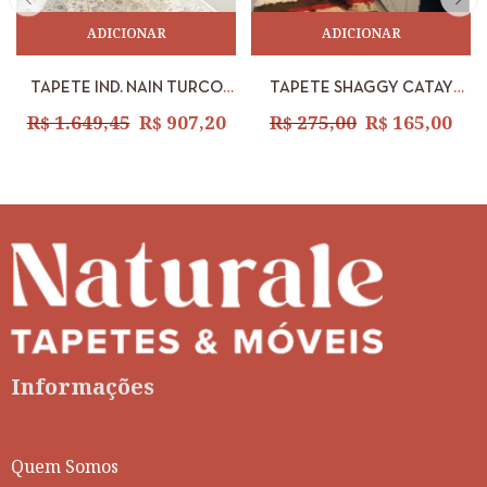
ADICIONAR
ADICIONAR
TAPETE IND. NAIN TURCO
TAPETE SHAGGY CATAY
CREAM – 1,40 X 1,00M
CHOCOLATE / VERMELHO /
R$
1.649,45
R$
907,20
R$
275,00
R$
165,00
BEGE 30MM 0,60 X 1,10M
Informações
Quem Somos