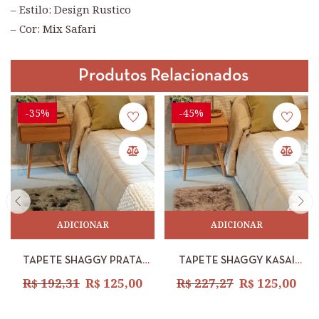
– Estilo: Design Rustico
– Cor: Mix Safari
Produtos Relacionados
-35%
-45%
ADICIONAR
ADICIONAR
TAPETE SHAGGY PRATA
TAPETE SHAGGY KASAI
40MM COM DEBRUM 0,50 X
NUDE 0,50 X 1,00M
R$
192,31
R$
125,00
R$
227,27
R$
125,00
1,00M