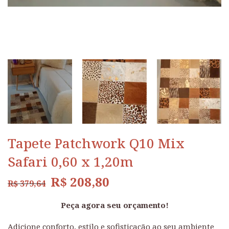
Tapete Patchwork Q10 Mix
Safari 0,60 x 1,20m
R$
208,80
R$
379,64
Peça agora seu orçamento!
Adicione conforto, estilo e sofisticação ao seu ambiente