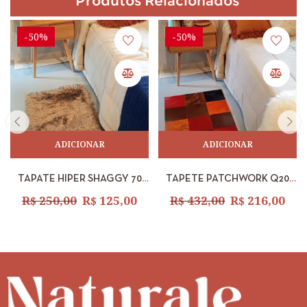
Produtos Relacionados
-50%
-50%
ADICIONAR
ADICIONAR
TAPATE HIPER SHAGGY 70
TAPETE PATCHWORK Q20
MM CASTOR 0,50 X 1,00M
MIX COLORIDO 0,60 X 1,20M
R$
250,00
R$
125,00
R$
432,00
R$
216,00