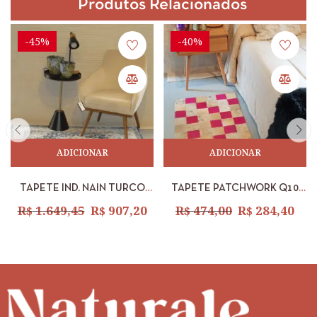
Produtos Relacionados
-45%
-40%
ADICIONAR
ADICIONAR
TAPETE IND. NAIN TURCO
TAPETE PATCHWORK Q10
AZUL-1,40×1,00M
BEGE / ROSA / DEVORE
R$
1.649,45
R$
907,20
R$
474,00
R$
284,40
OURO EM BEGE 0,60 X 1,20M